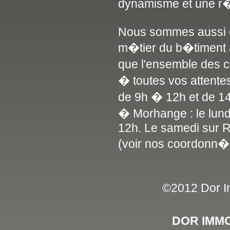
dynamisme et une r�
Nous sommes aussi en
m�tier du b�timent a
que l'ensemble des 
� toutes vos attente
de 9h � 12h et de 1
� Morhange : le lun
12h. Le samedi sur 
(voir nos coordonn�
©2012 Dor Im
DOR IMMO