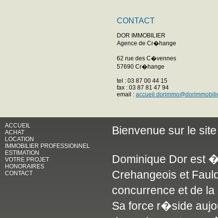
CONTACT
DOR IMMOBILIER
Agence de Cr�hange
62 rue des C�vennes
57690 Cr�hange
tel : 03 87 00 44 15
fax : 03 87 81 47 94
email :
accueil.dorimmo@dorimmobili
ACCUEIL
Bienvenue sur le si
ACHAT
LOCATION
IMMOBILIER PROFESSIONNEL
ESTIMATION
Dominique Dor est � 
VOTRE PROJET
HONORAIRES
Crehangeois et Faulq
CONTACT
concurrence et de l
Sa force r�side aujo