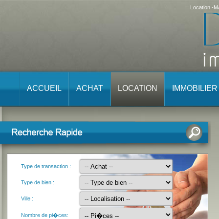
Location -
ACCUEIL
ACHAT
LOCATION
IMMOBILIE
Type de transaction :
Type de bien :
Ville :
Nombre de pi�ces: