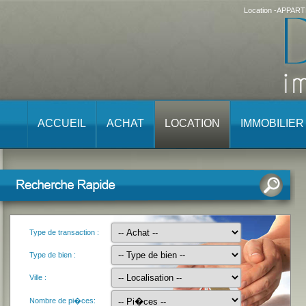
Location -APPART
ACCUEIL
ACHAT
LOCATION
IMMOBILIE
Type de transaction :
Type de bien :
Ville :
Nombre de pi�ces: