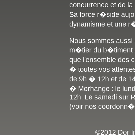
concurrence et de l
Sa force r�side aujo
dynamisme et une r�
Nous sommes aussi en
m�tier du b�timent a
que l'ensemble des 
� toutes vos attente
de 9h � 12h et de 1
� Morhange : le lun
12h. Le samedi sur 
(voir nos coordonn�
©2012 Dor Im