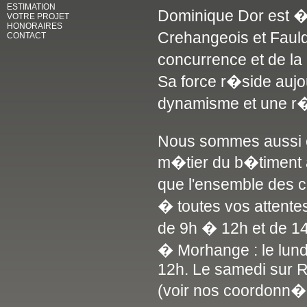
ESTIMATION
Dominique Dor est � 
VOTRE PROJET
HONORAIRES
Crehangeois et Faulq
CONTACT
concurrence et de l
Sa force r�side aujo
dynamisme et une r�
Nous sommes aussi en
m�tier du b�timent a
que l'ensemble des 
� toutes vos attente
de 9h � 12h et de 1
� Morhange : le lun
12h. Le samedi sur 
(voir nos coordonn�