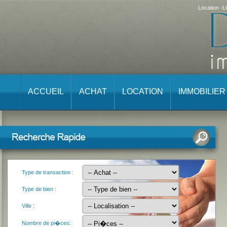
Location -
ACCUEIL
ACHAT
LOCATION
IMMOBILIE
Type de transaction :
Type de bien :
Ville :
Nombre de pi�ces: