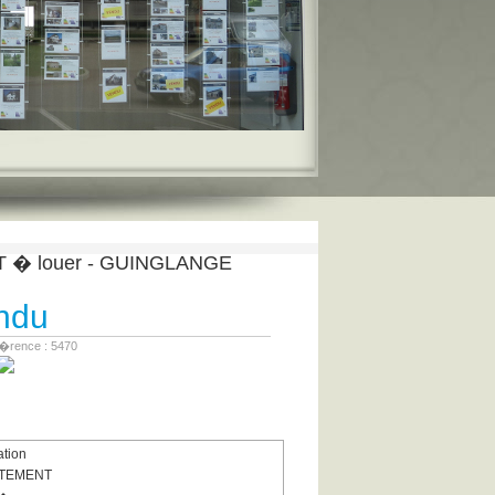
� louer - GUINGLANGE
ndu
�rence : 5470
tion
TEMENT