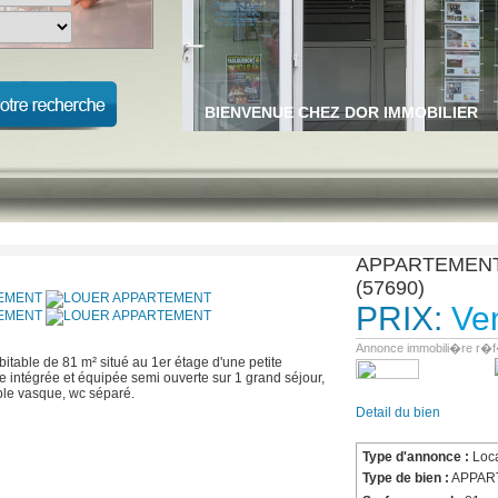
BIENVENUE CHEZ DOR IMMOBILIER
APPARTEMENT 
(57690)
PRIX:
Ve
Annonce immobili�re r�f
itable de 81 m² situé au 1er étage d'une petite
e intégrée et équipée semi ouverte sur 1 grand séjour,
ble vasque, wc séparé.
Detail du bien
Type d'annonce :
Loca
Type de bien :
APPAR