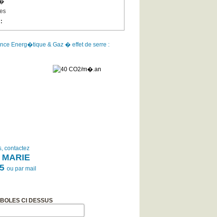
m�
es
:
nce Energ�tique & Gaz � effet de serre :
s, contactez
 MARIE
15
ou par
mail
MBOLES CI DESSUS