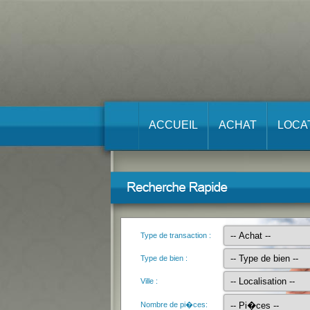
ACCUEIL
ACHAT
LOCA
Type de transaction :
Type de bien :
Ville :
Nombre de pi�ces: