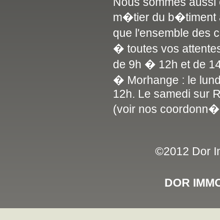
Nous sommes aussi en
m�tier du b�timent a
que l'ensemble des 
� toutes vos attente
de 9h � 12h et de 1
� Morhange : le lun
12h. Le samedi sur 
(voir nos coordonn�
©2012 Dor Im
DOR IMMO