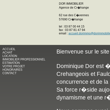
DOR IMMOBILIER
Agence de Cr�hange
62 rue des C�vennes
57690 Cr�hange
tel : 03 87 00 44 15
fax : 03 87 81 47 94
email :
accueil.dorimmo@dorimmobili
ACCUEIL
Bienvenue sur le si
ACHAT
LOCATION
IMMOBILIER PROFESSIONNEL
ESTIMATION
Dominique Dor est � 
VOTRE PROJET
HONORAIRES
Crehangeois et Faulq
CONTACT
concurrence et de l
Sa force r�side aujo
dynamisme et une r�