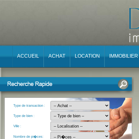
ACCUEIL
ACHAT
LOCATION
IMMOBILIE
Type de transaction :
Type de bien :
Ville :
Nombre de pi�ces: