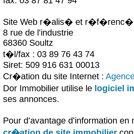
fax: 03 87 81 47 94
Site Web r�alis� et r�f�renc� 
8 rue de l'industrie
68360 Soultz
t�l/fax : 03 89 76 43 74
Siret: 509 916 631 00013
Cr�ation du site Internet :
Agence
Dor Immobilier utilise le
logiciel 
ses annonces.
Pour d'avantage d'information en
cr�ation de site immobilier
cons