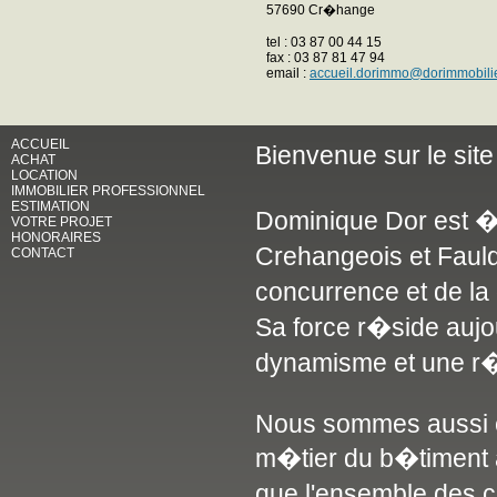
57690 Cr�hange
tel : 03 87 00 44 15
fax : 03 87 81 47 94
email :
accueil.dorimmo@dorimmobili
ACCUEIL
Bienvenue sur le si
ACHAT
LOCATION
IMMOBILIER PROFESSIONNEL
ESTIMATION
Dominique Dor est � 
VOTRE PROJET
HONORAIRES
Crehangeois et Faulq
CONTACT
concurrence et de l
Sa force r�side aujo
dynamisme et une r�
Nous sommes aussi en
m�tier du b�timent a
que l'ensemble des 