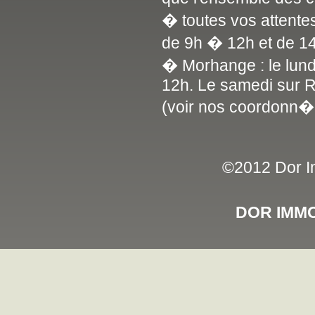
� toutes vos attente
de 9h � 12h et de 1
� Morhange : le lun
12h. Le samedi sur 
(voir nos coordonn�
©2012 Dor Im
DOR IMMO