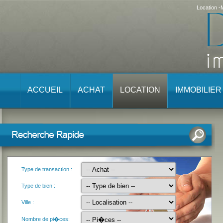
Location 
ACCUEIL
ACHAT
LOCATION
IMMOBILIE
Type de transaction :
Type de bien :
Ville :
Nombre de pi�ces: